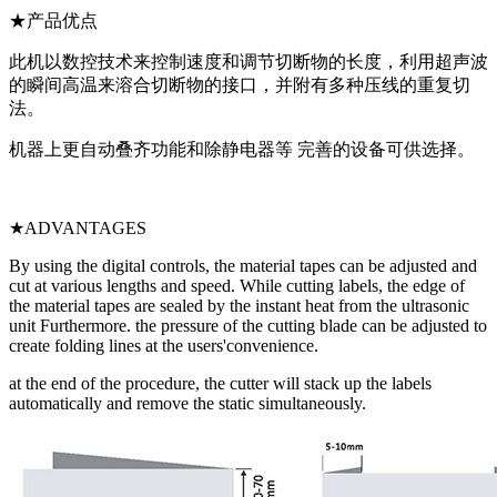
★产品优点
此机以数控技术来控制速度和调节切断物的长度，利用超声波
的瞬间高温来溶合切断物的接口，并附有多种压线的重复切
法。
机器上更自动叠齐功能和除静电器等 完善的设备可供选择。
★ADVANTAGES
By using the digital controls, the material tapes can be adjusted and
cut at various lengths and speed. While cutting labels, the edge of
the material tapes are sealed by the instant heat from the ultrasonic
unit Furthermore. the pressure of the cutting blade can be adjusted to
create folding lines at the users'convenience.
at the end of the procedure, the cutter will stack up the labels
automatically and remove the static simultaneously.